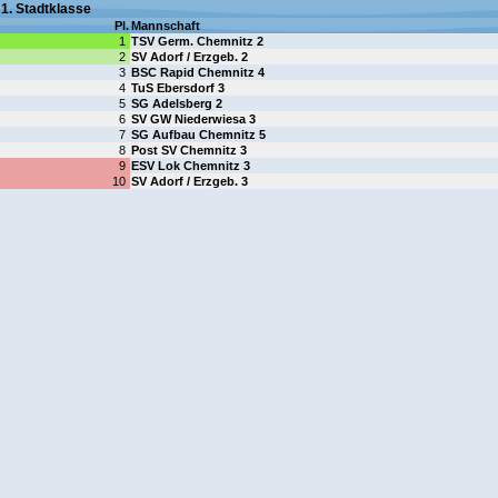
1. Stadtklasse
Pl.
Mannschaft
1
TSV Germ. Chemnitz 2
2
SV Adorf / Erzgeb. 2
3
BSC Rapid Chemnitz 4
4
TuS Ebersdorf 3
5
SG Adelsberg 2
6
SV GW Niederwiesa 3
7
SG Aufbau Chemnitz 5
8
Post SV Chemnitz 3
9
ESV Lok Chemnitz 3
10
SV Adorf / Erzgeb. 3