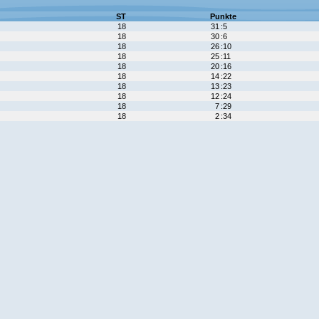
ST
Punkte
18
31
:5
18
30
:6
18
26
:10
18
25
:11
18
20
:16
18
14
:22
18
13
:23
18
12
:24
18
7
:29
18
2
:34